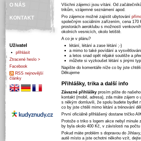
O NÁS
Všichni zájemci jsou vítáni. Od začáteční
trikům, vzájemné seznámení apod.
Pro zájemce možné zajistit ubytování
přímo
KONTAKT
společným sociálním zařízením, cena 170 
prostorách aeroklubu s možností venkovníh
okolních vesnicích, okolo letiště.
A co je v plánu?
Uživatel
létání, létání a zase létání ;-)
a mimo to také povídání a vysvětlování
přihlásit
a letos snad opět nějaké soutěže a př
Ztracené heslo >
můžete si vyzkoušet létání s jinými typ
Facebook
Napište do komentáře níže co by jste chtěli
Děkujeme
RSS nejnovější
články
Přihlášky, trika a další info
Závazné přihlášky
prosím pište do našeh
kontakt (mobil, adresa), zda máte zájem o ub
s někým domluvili, že spolu budete bydlet n
co by jste chtěli mimo létání a trénování děl
První oficiálně přihlášený dostane tričko AI
Protože o triko s logem akce nebyl minule z
by byla okolo 400 Kč, v závislosti na počt
Pokud máte problém s dopravou do Jihlavy, 
autě místo a jste ochotni někoho vzít, dejt