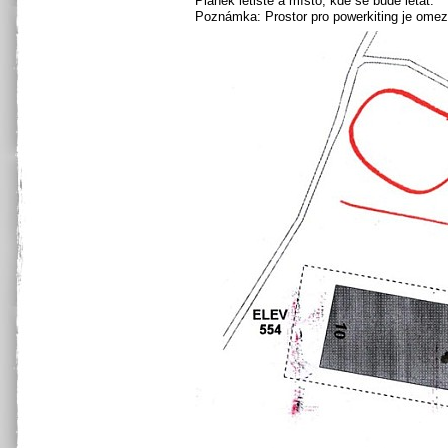
Plánek letiště a místo, kde se bude létat.
Poznámka: Prostor pro powerkiting je omeze