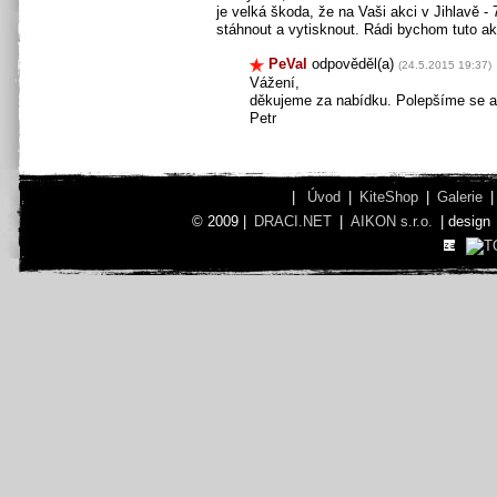
je velká škoda, že na Vaši akci v Jihlavě -
stáhnout a vytisknout. Rádi bychom tuto akc
PeVal
odpověděl(a)
(24.5.2015 19:37)
Vážení,
děkujeme za nabídku. Polepšíme se a 
Petr
|
Úvod
|
KiteShop
|
Galerie
© 2009 |
DRACI.NET
|
AIKON s.r.o.
| design