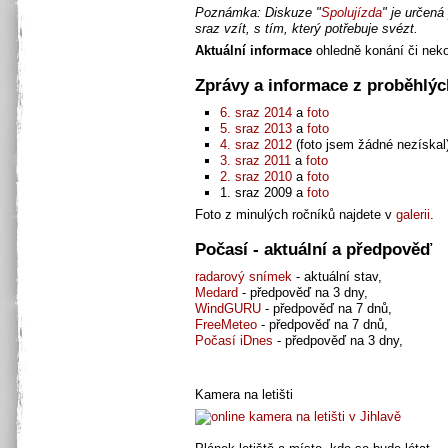
Poznámka: Diskuze "
Spolujízda
" je určená
sraz vzít, s tím, který potřebuje svézt.
Aktuální informace
ohledně konání či neko
Zprávy a informace z proběhlýc
6. sraz 2014
a
foto
5. sraz 2013
a
foto
4. sraz 2012
(foto jsem žádné nezískal
3. sraz 2011
a
foto
2. sraz 2010
a
foto
1. sraz 2009 a
foto
Foto z minulých ročníků najdete v
galerii
.
Počasí - aktuální a předpověď
radarový snímek
- aktuální stav,
Medard
- předpověď na 3 dny,
WindGURU
- předpověď na 7 dnů,
FreeMeteo
- předpověď na 7 dnů,
Počasí iDnes
- předpověď na 3 dny,
Kamera na letišti