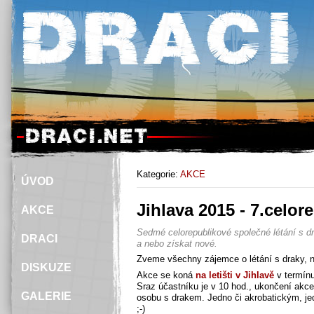
Kategorie:
AKCE
ÚVOD
Jihlava 2015 - 7.celor
AKCE
Sedmé celorepublikové společné létání s dra
DRACI
a nebo získat nové.
Zveme všechny zájemce o létání s draky, na 
DISKUZE
Akce se koná
na letišti v Jihlavě
v termín
Sraz účastníku je v 10 hod., ukončení akce
GALERIE
osobu s drakem. Jedno či akrobatickým, je
;-)