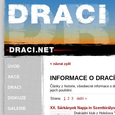
< návrat zpět
ÚVOD
INFORMACE O DRAC
AKCE
Články z historie, všeobecné informace o dra
DRACI
jejich pouštění.
DISKUZE
Strana:
1
2
3
další »
XX. Sárkányok Napja in Szentkirály
GALERIE
Drakiádní klub z Holešova 