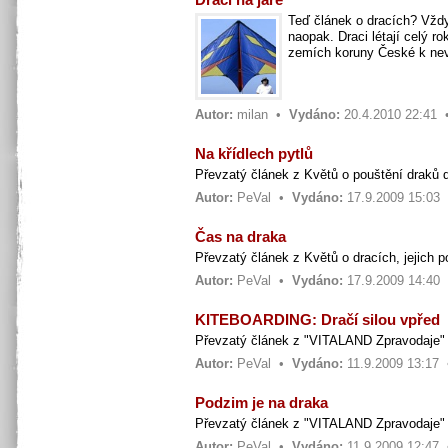
Teď článek o dracích? Vždyť
naopak. Draci létají celý ro
zemích koruny České k nevíř
Autor:
milan
•
Vydáno:
20.4.2010 22:41
Na křídlech pytlů
Převzatý článek z Květů o pouštění draků d
Autor:
PeVal
•
Vydáno:
17.9.2009 15:03
Čas na draka
Převzatý článek z Květů o dracích, jejich p
Autor:
PeVal
•
Vydáno:
17.9.2009 14:40
KITEBOARDING: Dračí silou vpřed
Převzatý článek z "VITALAND Zpravodaje" 
Autor:
PeVal
•
Vydáno:
11.9.2009 13:17
Podzim je na draka
Převzatý článek z "VITALAND Zpravodaje" 
Autor:
PeVal
•
Vydáno:
11.9.2009 12:47