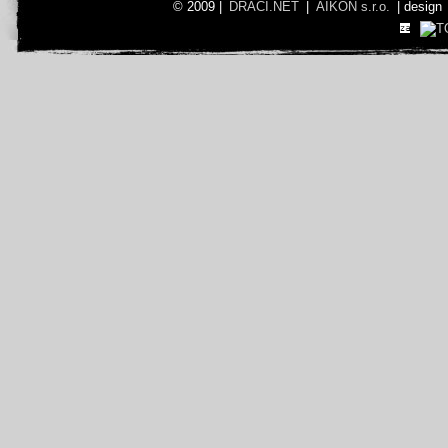
© 2009 |
DRACI.NET
|
AIKON s.r.o.
| design