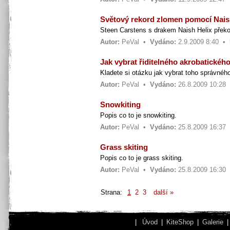
Světový rekord zlomen pomocí Nais
Steen Carstens s drakem Naish Helix překon
Autor:
PeVal
•
Vydáno:
2.9.2009 8:40 •
Jak vybrat řiditelného akrobatickéh
Kladete si otázku jak vybrat toho správnéh
Autor:
PeVal
•
Vydáno:
26.8.2009 10:28
Snowkiting
Popis co to je snowkiting.
Autor:
PeVal
•
Vydáno:
25.8.2009 16:37
Grass skiting
Popis co to je grass skiting.
Autor:
PeVal
•
Vydáno:
25.8.2009 16:30
Strana:
1
2
3
další »
|
Úvod
|
KiteShop
|
Galerie