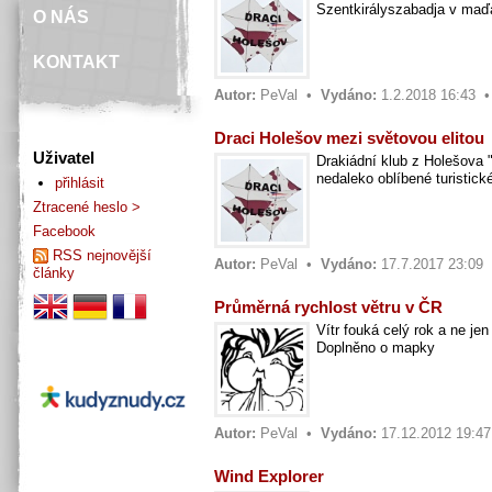
Szentkirályszabadja v maď
O NÁS
KONTAKT
Autor:
PeVal
•
Vydáno:
1.2.2018 16:43 
Draci Holešov mezi světovou elitou
Uživatel
Drakiádní klub z Holešova "
nedaleko oblíbené turistick
přihlásit
Ztracené heslo >
Facebook
RSS nejnovější
Autor:
PeVal
•
Vydáno:
17.7.2017 23:09
články
Průměrná rychlost větru v ČR
Vítr fouká celý rok a ne je
Doplněno o mapky
Autor:
PeVal
•
Vydáno:
17.12.2012 19:4
Wind Explorer