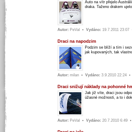
Auto na vítr přejelo Austrá
draka. Taženo drakem ujelo
Autor:
PeVal
•
Vydáno:
19.7.2011 23:07
Draci na napodzim
Podzim se blíží a tím i se
jak kupovaných, tak vlastno
Autor:
milan
•
Vydáno:
3.9.2010 22:24 
Draci snižují náklady na pohonné h
Jak již víte, draci jsou od
úžasné možnosti, a to i do
Autor:
PeVal
•
Vydáno:
20.7.2010 6:49 
Draci na jaře